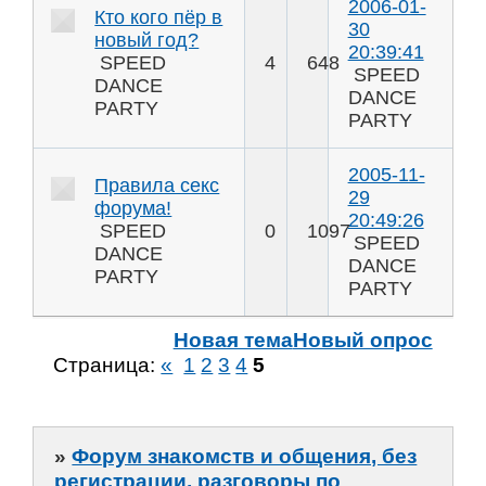
2006-01-
Кто кого пёр в
30
новый год?
20:39:41
SPEED
4
648
SPEED
DANCE
DANCE
PARTY
PARTY
2005-11-
Правила секс
29
форума!
20:49:26
SPEED
0
1097
SPEED
DANCE
DANCE
PARTY
PARTY
Новая тема
Новый опрос
Страница:
«
1
2
3
4
5
»
Форум знакомств и общения, без
регистрации, разговоры по