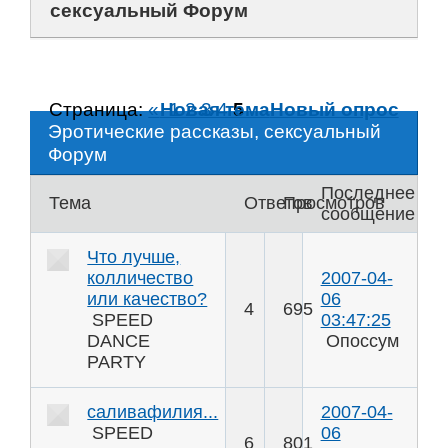
сексуальный Форум
Страница:
«
Новая тема
1
2
3
4
5
Новый опрос
Эротические рассказы, сексуальный
Форум
Последнее
Тема
Ответов
Просмотров
сообщение
Что лучше,
колличество
2007-04-
или качество?
06
4
695
SPEED
03:47:25
DANCE
Опоссум
PARTY
саливафилия...
2007-04-
SPEED
06
6
801