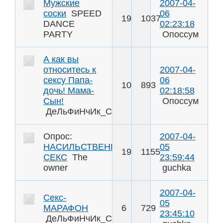
Мужские
2007-04-
соски
SPEED
06
19
1037
DANCE
02:23:18
PARTY
Опоссум
А как вы
относитесь к
2007-04-
сексу Папа-
06
10
893
дочь! Мама-
02:18:58
Сын!
Опоссум
ДеЛьФиНчИк_Спб
Опрос:
2007-04-
НАСИЛЬСТВЕННЫЙ
05
19
1155
СЕКС
The
23:59:44
owner
guchka
2007-04-
Секс-
05
МАРАФОН
6
729
23:45:10
ДеЛьФиНчИк_Спб