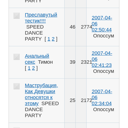
PARTY
Преславутый
2007-04-
тестик!!!!
06
SPEED
46
2774
02:50:44
DANCE
Опоссум
PARTY
[
1
2
]
2007-04-
Анальный
06
секс
Тимон
39
2321
02:41:23
[
1
2
]
Опоссум
Маструбация,
Как Девушки
2007-04-
относятся к
06
25
2172
этому
SPEED
02:34:04
DANCE
Опоссум
PARTY